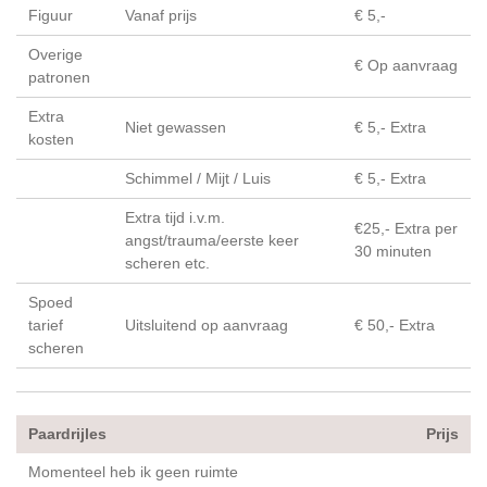
Figuur
Vanaf prijs
€ 5,-
Overige
€ Op aanvraag
patronen
Extra
Niet gewassen
€ 5,- Extra
kosten
Schimmel / Mijt / Luis
€ 5,- Extra
Extra tijd i.v.m.
€25,- Extra per
angst/trauma/eerste keer
30 minuten
scheren etc.
Spoed
tarief
Uitsluitend op aanvraag
€ 50,- Extra
scheren
Paardrijles
Prijs
Momenteel heb ik geen ruimte