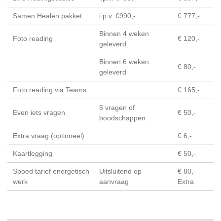
Samen Healen pakket
i.p.v. €̶9̶90,̶-̶
€ 777,-
Binnen 4 weken
Foto reading
€ 120,-
geleverd
Binnen 6 weken
€ 80,-
geleverd
Foto reading via Teams
€ 165,-
5 vragen of
Even iets vragen
€ 50,-
boodschappen
Extra vraag (optioneel)
€ 6,-
Kaartlegging
€ 50,-
Spoed tarief energetisch
Uitsluitend op
€ 80,-
werk
aanvraag
Extra