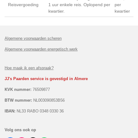
Reisvergoeding
1 uur enkele reis. Oplopend per
per
kwartier.
kwartier
Algemene voorwaarden scheren
Algemene voorwaarden energetisch werk
Hoe maak ik een afspraak?
JJ's Paarden service is gevestigd in Almere
KVK nummer:
76509877
BTW nummer:
NL003090853B56
IBAN:
NL33 RABO 0348 0330 36
Volg ons ook op