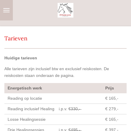
Ga
direct
naar
de
hoofdinhoud
Tarieven
Huidige tarieven
Alle tarieven zijn inclusief btw en exclusief reiskosten. De
reiskosten staan onderaan de pagina.
Energetisch werk
Prijs
Reading op locatie
€ 165,-
Reading inclusief Healing
i.p.v. €̶3̶3̶0̶,̶-̶
€ 279,-
Losse Healingsessie
€ 165,-
Drie Healingsessies
i.p.v. €̶4̶9̶5̶,̶-̶
€ 397,-